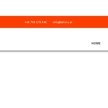
+48 730 270 940
info@koloro.pl
HOME