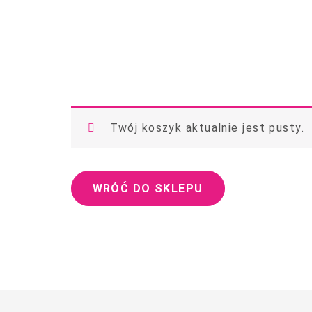
Konieczne
Twój koszyk aktualnie jest pusty.
Te pliki cookie
nie są
opcjonalne. Są
one potrzebne
WRÓĆ DO SKLEPU
do
funkcjonowania
strony
internetowej.
Statystyka
Abyśmy mogli