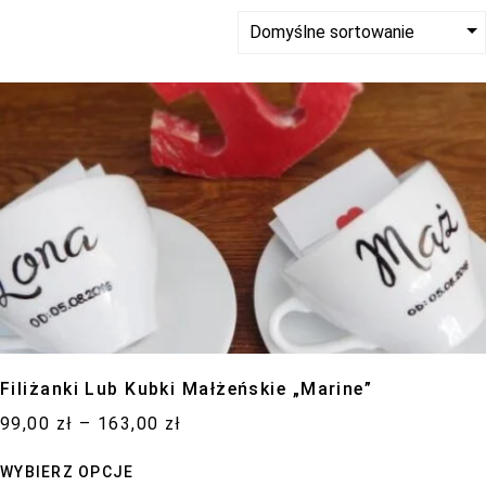
podczas
odwiedzania naszej
strony, zwiększasz
szansę na
zobaczenie
spersonalizowanych
treści i ofert.
Filiżanki Lub Kubki Małżeńskie „Marine”
99,00
zł
–
163,00
zł
WYBIERZ OPCJE