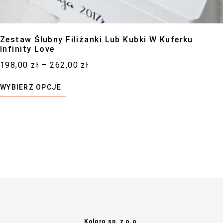
Zestaw Ślubny Filiżanki Lub Kubki W Kuferku
Infinity Love
198,00
zł
–
262,00
zł
WYBIERZ OPCJE
Koloro sp. z o.o.