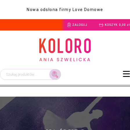
Nowa odsłona firmy Love Domowe
ZALOGUJ
KOSZYK
0,00
zł
Szukaj: