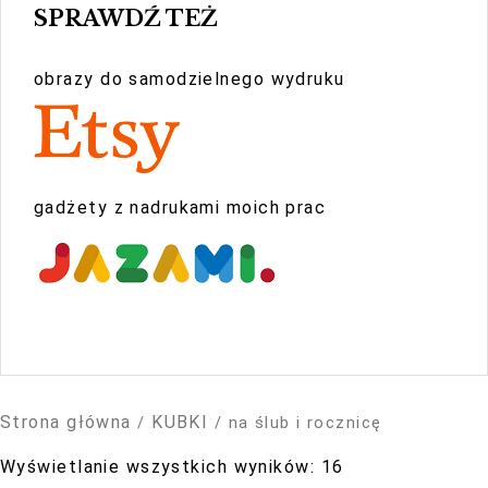
k
SPRAWDŹ TEŻ
podczas
a
twojego
t
przejścia na
obrazy do samodzielnego wydruku
e
nią. Jeśli
g
odrzucisz te
o
pliki cookie,
r
niektóre funkcje
gadżety z nadrukami moich prac
i
znikną ze
ę
strony
internetowej.
Marketing
Udostępniając
Strona główna
swoje
KUBKI
/
/ na ślub i rocznicę
zainteresowania i
Wyświetlanie wszystkich wyników: 16
zachowania