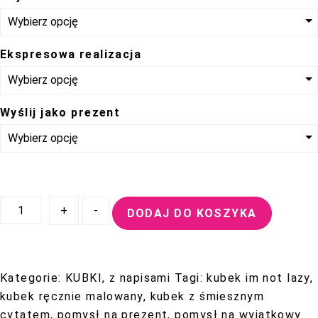
podczas
twojego
przejścia na
Ekspresowa realizacja
nią. Jeśli
odrzucisz te
pliki cookie,
Wyślij jako prezent
niektóre funkcje
znikną ze
strony
internetowej.
ilość
+
-
DODAJ DO KOSZYKA
Kubek
Marketing
I’m
Udostępniając
Not
swoje
Kategorie:
KUBKI
,
z napisami
Tagi:
kubek im not lazy
,
Lazy
zainteresowania i
kubek ręcznie malowany
,
kubek z śmiesznym
zachowania
cytatem
,
pomysł na prezent
,
pomysł na wyjątkowy