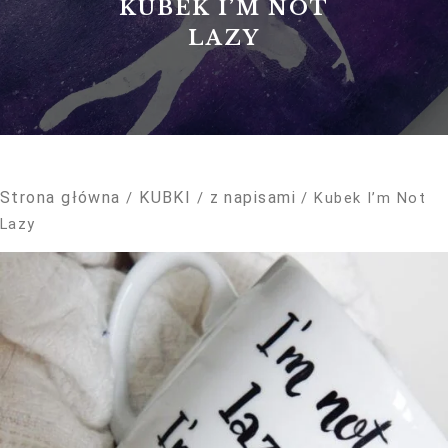
KUBEK I’M NOT
LAZY
Konieczne
Strona główna
KUBKI
z napisami
/
/
/ Kubek I’m Not
Te pliki cookie
nie są
Lazy
opcjonalne. Są
one potrzebne
do
funkcjonowania
strony
internetowej.
Statystyka
Abyśmy mogli