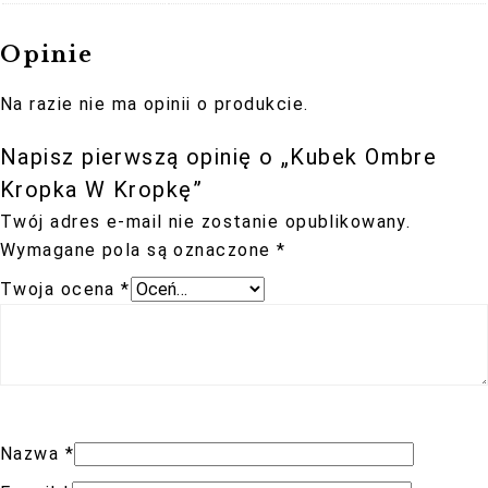
Przed wysyłką otrzymasz maila ze zdjęciem
zamówionego przez siebie produktu w celu
Opinie
akceptacji wykonania.
Na razie nie ma opinii o produkcie.
Napisz pierwszą opinię o „Kubek Ombre
Kropka W Kropkę”
Twój adres e-mail nie zostanie opublikowany.
Wymagane pola są oznaczone
*
Twoja ocena
*
Nazwa
*