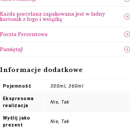
użytkowania sprawiają, że kubek przeżywa życie
razem z Tobą.
Każda porcelana zapakowana jest w ładny
kartonik z logo i wstążką
Poczta Prezentowa
Pamiętaj!
Informacje dodatkowe
Pojemność
300ml, 360ml
Ekspresowa
Nie, Tak
realizacja
Wyślij jako
Nie, Tak
prezent