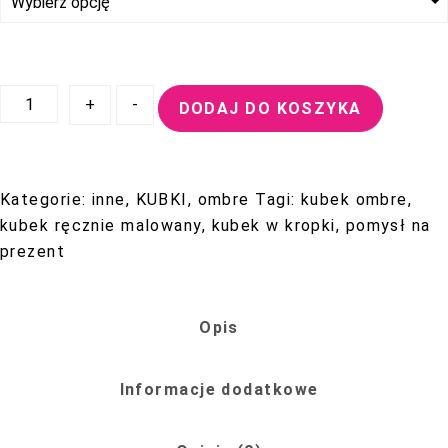
podczas
odwiedzania naszej
strony, zwiększasz
ilość
szansę na
+
-
DODAJ DO KOSZYKA
Kubek
zobaczenie
Ombre
spersonalizowanych
Kropka
treści i ofert.
Kategorie:
inne
,
KUBKI
,
ombre
Tagi:
kubek ombre
,
W
kubek ręcznie malowany
,
kubek w kropki
,
pomysł na
Kropkę
prezent
Opis
Informacje dodatkowe