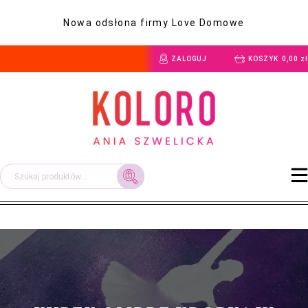
Nowa odsłona firmy Love Domowe
ZALOGUJ
KOSZYK
0,00
zł
Szukaj: