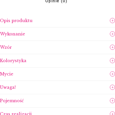
Opinie (0)
Opis produktu
Wykonanie
Wzór
Kolorystyka
Mycie
Uwaga!
Pojemność
Ewentualne ryski, kreseczki powstałe w trakcie
Czas realizacji