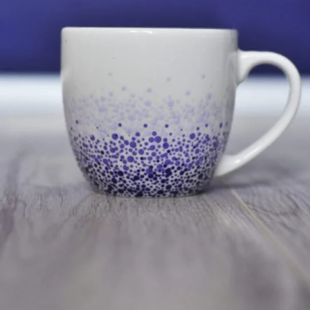
poprawić
funkcjonalność
i strukturę
strony
internetowej,
na podstawie
tego, jak
strona jest
używana.
Doświadczenie
Aby nasza
strona
internetowa
działała jak
najlepiej