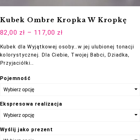
podczas
twojego
Kubek Ombre Kropka W Kropkę
przejścia na
nią. Jeśli
82,00
zł
–
117,00
zł
odrzucisz te
Kubek dla Wyjątkowej osoby…w jej ulubionej tonacji
pliki cookie,
kolorystycznej. Dla Ciebie, Twojej Babci, Dziadka,
niektóre funkcje
Przyjaciółki…
znikną ze
strony
Pojemność
internetowej.
Ekspresowa realizacja
Marketing
Udostępniając
swoje
Wyślij jako prezent
zainteresowania i
zachowania