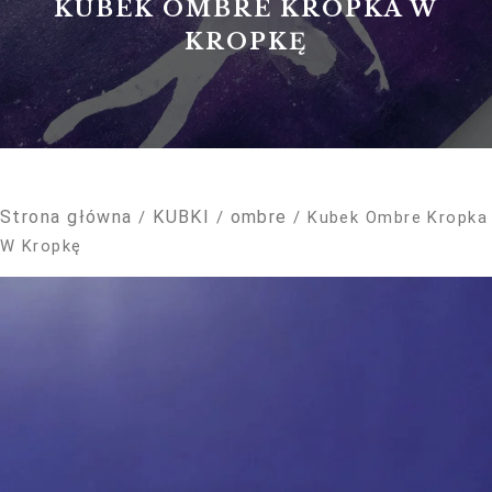
KUBEK OMBRE KROPKA W
KROPKĘ
Konieczne
Strona główna
KUBKI
ombre
/
/
/ Kubek Ombre Kropka
Te pliki cookie
nie są
W Kropkę
opcjonalne. Są
one potrzebne
do
funkcjonowania
strony
internetowej.
Statystyka
Abyśmy mogli