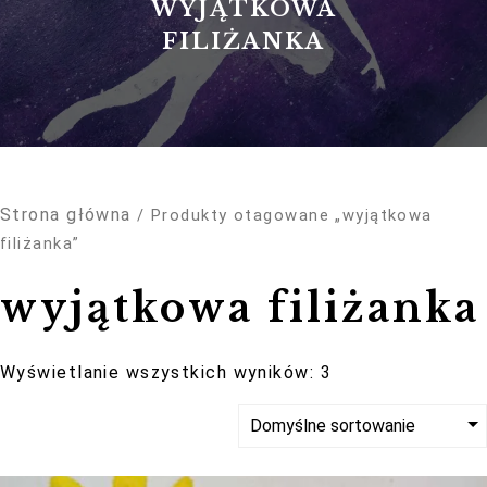
WYJĄTKOWA
FILIŻANKA
Konieczne
Strona główna
/ Produkty otagowane „wyjątkowa
Te pliki cookie
nie są
filiżanka”
opcjonalne. Są
one potrzebne
wyjątkowa filiżanka
do
funkcjonowania
strony
internetowej.
Wyświetlanie wszystkich wyników: 3
Statystyka
Abyśmy mogli