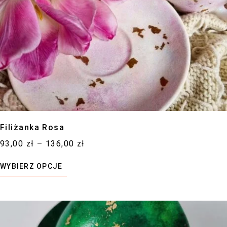
podczas
twojego
przejścia na
nią. Jeśli
odrzucisz te
pliki cookie,
niektóre funkcje
znikną ze
strony
Filiżanka Rosa
internetowej.
93,00
zł
–
136,00
zł
WYBIERZ OPCJE
Marketing
Udostępniając
swoje
zainteresowania i
zachowania