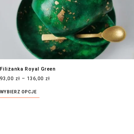
podczas
odwiedzania naszej
strony, zwiększasz
szansę na
zobaczenie
spersonalizowanych
treści i ofert.
Filiżanka Royal Green
93,00
zł
–
136,00
zł
WYBIERZ OPCJE