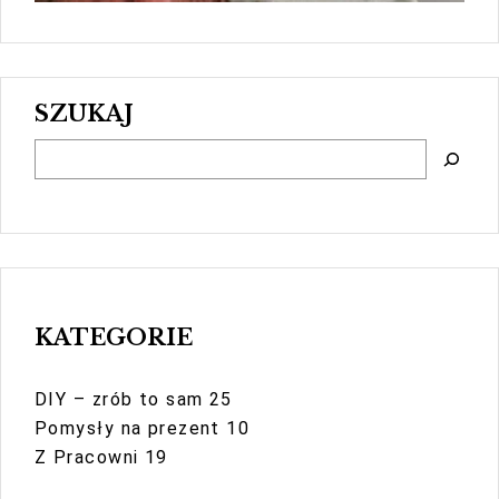
SZUKAJ
S
z
u
k
a
j
KATEGORIE
DIY – zrób to sam
25
Pomysły na prezent
10
Z Pracowni
19