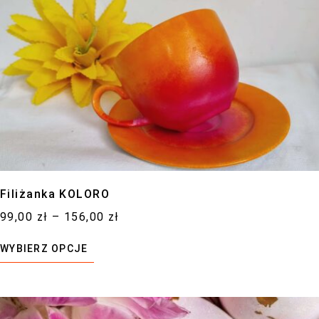
poprawić
funkcjonalność
i strukturę
strony
internetowej,
na podstawie
tego, jak
strona jest
używana.
Filiżanka KOLORO
Doświadczenie
99,00
zł
–
156,00
zł
Aby nasza
WYBIERZ OPCJE
strona
internetowa
działała jak
najlepiej