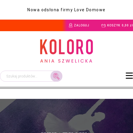
Nowa odsłona firmy Love Domowe
ZALOGUJ
KOSZYK
0,00
zł
Szukaj: