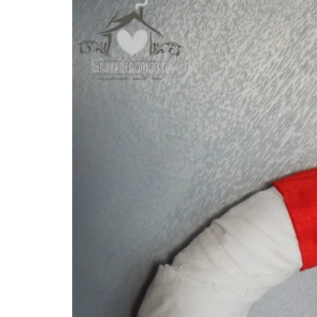
Konieczne
Te pliki cookie
nie są
opcjonalne. Są
one potrzebne
do
funkcjonowania
strony
internetowej.
Statystyka
Abyśmy mogli