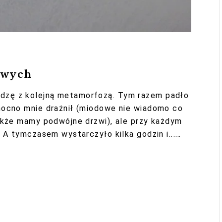
owych
dzę z kolejną metamorfozą. Tym razem padło
mocno mnie drażnił (miodowe nie wiadomo co
zakże mamy podwójne drzwi), ale przy każdym
) A tymczasem wystarczyło kilka godzin i...…