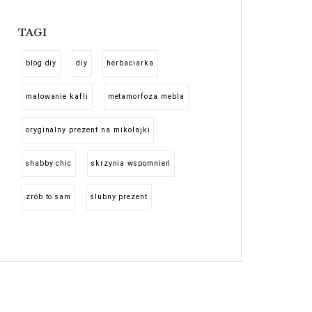
TAGI
blog diy
diy
herbaciarka
malowanie kafli
metamorfoza mebla
oryginalny prezent na mikołajki
shabby chic
skrzynia wspomnień
zrób to sam
ślubny prezent