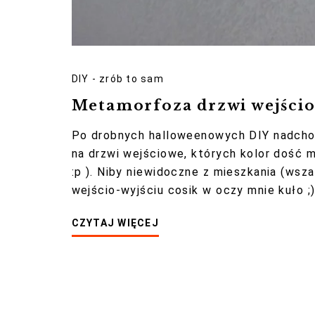
podczas
twojego
przejścia na
nią. Jeśli
DIY - zrób to sam
odrzucisz te
Metamorfoza drzwi wejści
pliki cookie,
niektóre funkcje
Po drobnych halloweenowych DIY nadcho
znikną ze
na drzwi wejściowe, których kolor dość 
strony
:p ). Niby niewidoczne z mieszkania (ws
internetowej.
wejścio-wyjściu cosik w oczy mnie kuło ;
CZYTAJ WIĘCEJ
Marketing
Udostępniając
swoje
zainteresowania i
zachowania