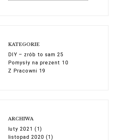
z
u
k
a
j
KATEGORIE
DIY – zrób to sam
25
Pomysły na prezent
10
Z Pracowni
19
ARCHIWA
luty 2021
(1)
listopad 2020
(1)