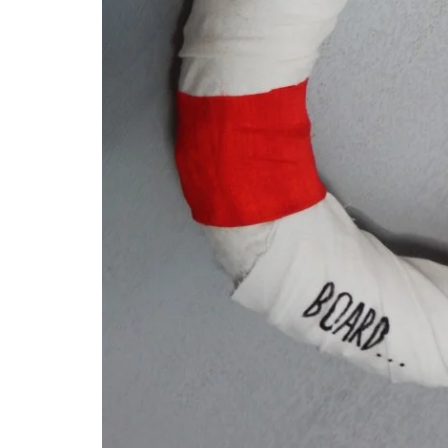
poprawić
funkcjonalność
i strukturę
strony
internetowej,
na podstawie
tego, jak
strona jest
używana.
Doświadczenie
Aby nasza
strona
internetowa
działała jak
najlepiej