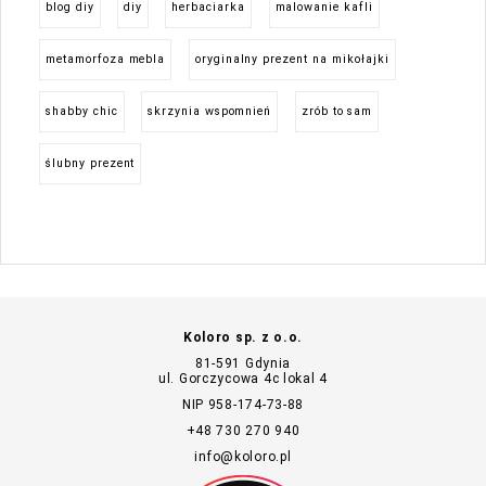
blog diy
diy
herbaciarka
malowanie kafli
metamorfoza mebla
oryginalny prezent na mikołajki
shabby chic
skrzynia wspomnień
zrób to sam
ślubny prezent
Koloro sp. z o.o.
81-591 Gdynia
ul. Gorczycowa 4c lokal 4
NIP 958-174-73-88
+48 730 270 940
info@koloro.pl