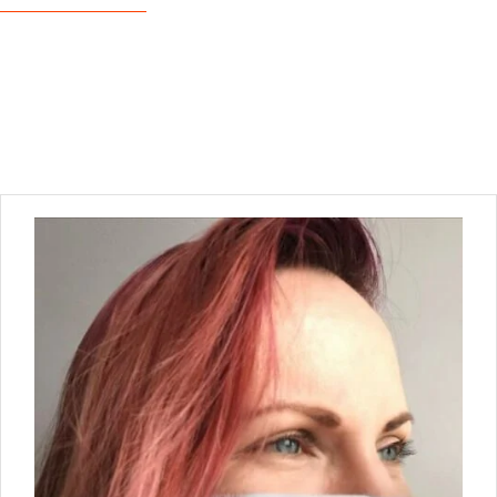
podczas
twojego
przejścia na
nią. Jeśli
odrzucisz te
pliki cookie,
niektóre funkcje
znikną ze
strony
internetowej.
Marketing
Udostępniając
swoje
zainteresowania i
zachowania