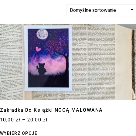
poprawić
funkcjonalność
i strukturę
strony
internetowej,
na podstawie
tego, jak
strona jest
używana.
Doświadczenie
Aby nasza
strona
Zakładka Do Książki NOCĄ MALOWANA
internetowa
10,00
zł
–
20,00
zł
działała jak
najlepiej
WYBIERZ OPCJE