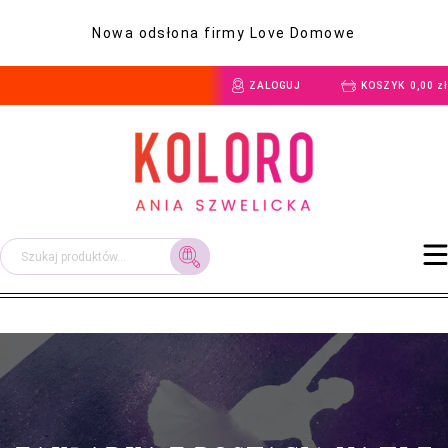
Nowa odsłona firmy Love Domowe
ZALOGUJ
KOSZYK
0,00
zł
Szukaj: