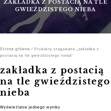
ZAKŁADKA Z POSTACIĄ NA TLE
GWIEŹDZISTEGO NIEBA
Konieczne
Strona główna
/ Produkty otagowane „zakładka z
Te pliki cookie
nie są
postacią na tle gwieździstego nieba”
opcjonalne. Są
one potrzebne
zakładka z postacią
do
funkcjonowania
strony
na tle gwieździstego
internetowej.
nieba
Statystyka
Abyśmy mogli
Wyświetlanie jednego wyniku